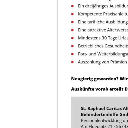
Ein dreijähriges Ausbild
Kompetente Praxisanleit
Eine tarifliche Ausbildu
Eine attraktive Altersve
Mindestens 30 Tage Urla
Betriebliches Gesundhe
Fort- und Weiterbildungs
Auszahlung von Prämien f
Neugierig geworden? Wir
Auskünfte vorab erteilt 
St. Raphael Caritas A
Behindertenhilfe Gm
Personalentwicklung un
Am Flugplatz 21 · 5674