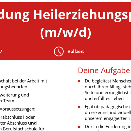
dung Heilerziehungs
(m/w/d)
27
Vollzeit
Deine Aufgabe
chaft bei der Arbeit mit
Du begleitest Mensche
zungsbedarfen
durch ihren Alltag, ste
Seite und ermöglichst 
rweiterung und
und erfülltes Leben
em Team
Egal ob pädagogische 
n Voraussetzungen:
du erkennst individuel
arabschluss I oder
unserem engagierten 
nter Abschluss
und
Durch die Förderung in
n Berufsfachschule für